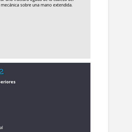
a mecánica sobre una mano extendida.
 2
eriores
s
al