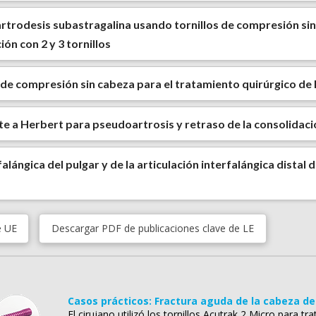
artrodesis subastragalina usando tornillos de compresión si
ón con 2 y 3 tornillos
de compresión sin cabeza para el tratamiento quirúrgico de l
nte a Herbert para pseudoartrosis y retraso de la consolidac
falángica del pulgar y de la articulación interfalángica distal 
e UE
Descargar PDF de publicaciones clave de LE
Casos prácticos: Fractura aguda de la cabeza de
El cirujano utilizó los tornillos Acutrak 2 Micro para t