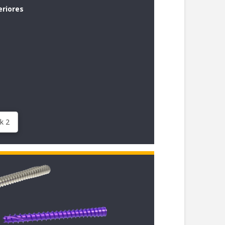
eriores
k 2