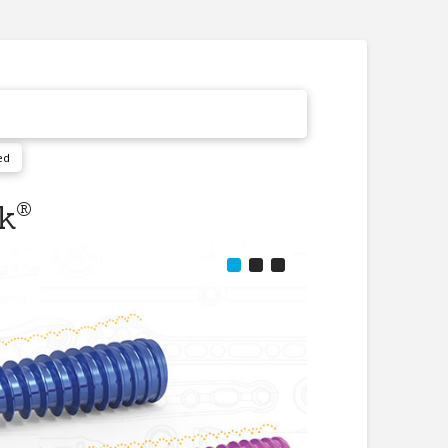
ed
®
ak