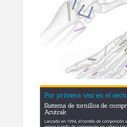
Por primera vez en el sect
Sistema de tornillos de compr
Acutrak
Lanzado en 1994, el tornillo de compresión si
primer tornillo de compresión sin cabeza to