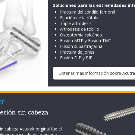
Soluciones para las extremidades inf
Fractura del cóndilo femoral
Fijación de la rótula
Triple artrodesis
Artrodesis de tobillo
Osteotomía calcánea
Fusión MTP y Fusión TMT
Fusión subastragalina
Fractura de Jones
Fusión DIP y PIP
Obtener más información sobre Acutra
or
esión sin cabeza
n cabeza Acutrak original fue el
talmente roscado del mercado