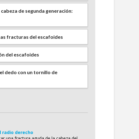
n cabeza de segunda generación:
as fracturas del escafoides
ión del escafoides
del dedo con un tornillo de
l radio derecho
ratar una fractura aguda de la cabeza del