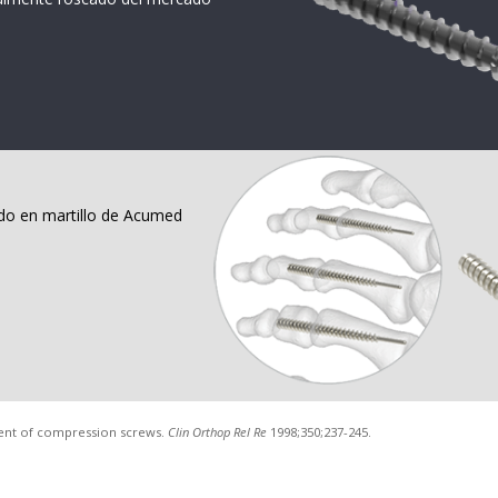
edo en martillo de Acumed
ent of compression screws.
Clin Orthop Rel Re
1998;350;237-245.